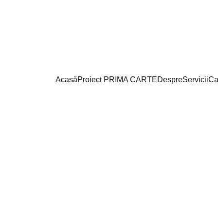
PROIECTUL ,,PRIMA CARTE`` A FOST LANSAT
Acasă
Proiect PRIMA CARTE
Despre
Servicii
Ca