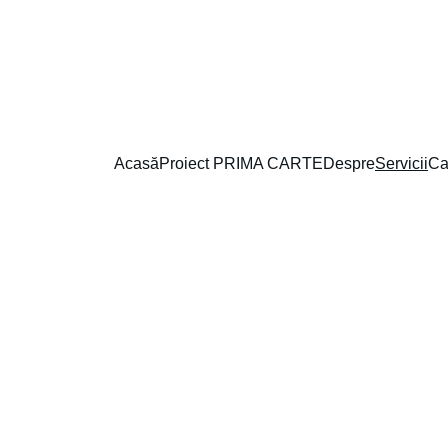
PROIECTUL ,,PRIMA CARTE`` A FOST LANSAT
Acasă
Proiect PRIMA CARTE
Despre
Servicii
Ca