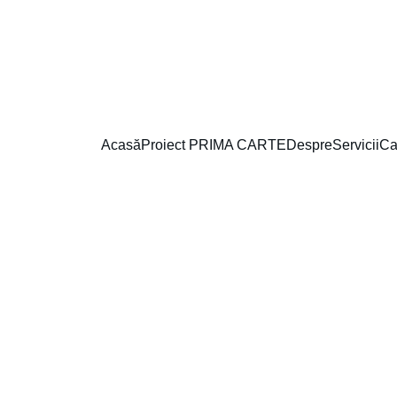
PROIECTUL ,,PRIMA CARTE`` A FOST LANSAT
Acasă
Proiect PRIMA CARTE
Despre
Servicii
Ca